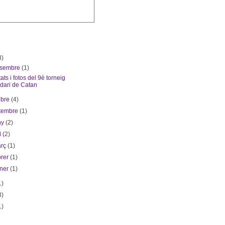
3)
esembre
(1)
ats i fotos del 9è torneig
idari de Catan
ubre
(4)
etembre
(1)
ny
(2)
il
(2)
arç
(1)
brer
(1)
ener
(1)
1)
3)
1)