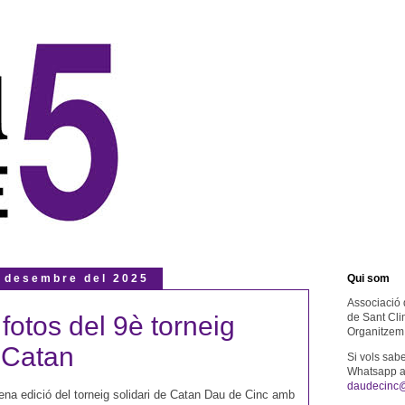
 desembre del 2025
Qui som
Associació 
 fotos del 9è torneig
de Sant Cli
Organitzem 
e Catan
Si vols sab
Whatsapp al
daudecinc
ena edició del torneig solidari de Catan Dau de Cinc amb