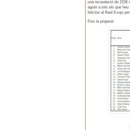
una recaudació de 223€ 
agraïr a tots els que heu 
felicitar al Raül Exojo p
Fins la propera!