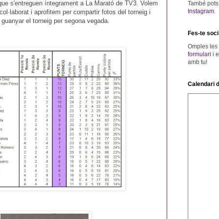
que s'entreguen íntegrament a La Marató de TV3. Volem
També pots v
Instagram
.
col·laborat i aprofitem per compartir fotos del torneig i
er guanyar el torneig per segona vegada.
Fes-te soci
Omples les
formulari
i 
amb tu!
Calendari d