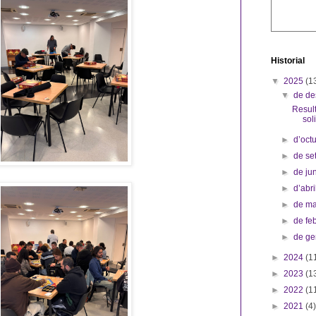
Historial
▼
2025
(1
▼
de d
Result
sol
►
d’oct
►
de s
►
de ju
►
d’abr
►
de m
►
de fe
►
de g
►
2024
(1
►
2023
(1
►
2022
(1
►
2021
(4)