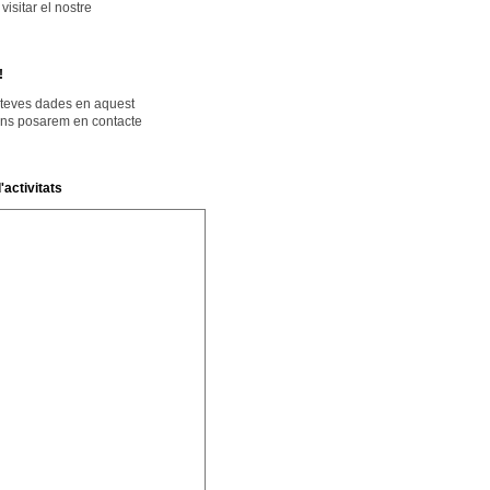
isitar el nostre
!
 teves dades en aquest
ens posarem en contacte
'activitats