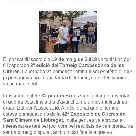
El passat dissabte dia
19 de maig de 2.018
va tenir lloc per
fi l'esperada
3ª edició del Torneig Carcassonne de les
Cireres
. La jornada va començar amb un sol esplèndid, que
ja presagiava una bona tarda de torneig, com efectivament
va acabant sent.
Fins a un total de
32 persones
ens vam juntar per disputar
el que ha estat fins a dia d'avui el torneig més multitudinari
organitzat per l'associació. A més, donat que el torneig
estava enmarcat dins de la
42ª Exposició de Cireres de
Sant Climent de Llobregat
, molta gent es va apropar a
interessar-se tant pel joc, com pel resultats de campionat. Va
ser un torneig disputat, amb un clar finalista que va