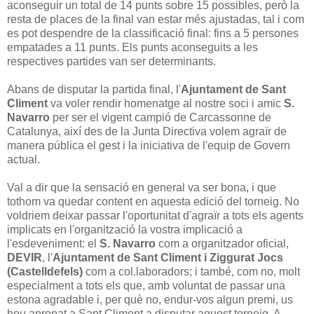
aconseguir un total de 14 punts sobre 15 possibles, però la
resta de places de la final van estar més ajustadas, tal i com
es pot despendre de la classificació final: fins a 5 persones
empatades a 11 punts. Els punts aconseguits a les
respectives partides van ser determinants.
Abans de disputar la partida final, l'
Ajuntament de Sant
Climent
va voler rendir homenatge al nostre soci i amic
S.
Navarro
per ser el vigent campió de Carcassonne de
Catalunya, així des de la Junta Directiva volem agraïr de
manera pública el gest i la iniciativa de l'equip de Govern
actual.
Val a dir que la sensació en general va ser bona, i que
tothom va quedar content en aquesta edició del torneig. No
voldriem deixar passar l'oportunitat d'agraïr a tots els agents
implicats en l'organització la vostra implicació a
l'esdeveniment: el
S. Navarro
com a organitzador oficial,
DEVIR
, l'
Ajuntament de Sant Climent i Ziggurat Jocs
(Castelldefels)
com a col.laboradors; i també, com no, molt
especialment a tots els que, amb voluntat de passar una
estona agradable i, per què no, endur-vos algun premi, us
heu apropat a Sant Climent a disputar aquest torneig. A