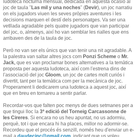
ludoteca nocturna mensual, dedicada en aquesta ocasió al
joc de taula "
Las mil y una noches
" (
Devir
), un joc narratiu
on els jugadors viuen les seves pròpies aventures i les
decisions marquen el destí dels personatges. Va ser una
vetllada agradable pels quatre jugadors que van participar
del joc, o, almenys, així ho van semblar les rialles que ens
arribaven des de la taula de joc.
Però no van ser els únics que van tenir una nit agradable. A
la palestra van saltar altres jocs com
Ponzi Scheme
o
Mr.
Jack,
que es van proclamar bones alternatives a la temàtica
proposta per aquesta ludoteca, així com l'estrena dins de
l'associació del joc
Gloom
, un joc de cartes molt curiós i
divertit, tant per la temàtica com per la mecànica de joc.
Properament li dedicarem una ludoteca a aquest joc, així
que en breu en tornareu a sentir parlar.
Recordar-vos que falten poc menys de dues setmanes per a
que tingui lloc la
3ª edició del Torneig Carcassonne de
les Cireres
. Si encara no us heu apuntat, no us adormiu,
perquè, tot i que encara hi ha places, millor no adormir-se.
Recordeu que el procés és senzill, només heu d'enviar un e-
mail a
daudecinc@gmail.com
, indicant que us voleu