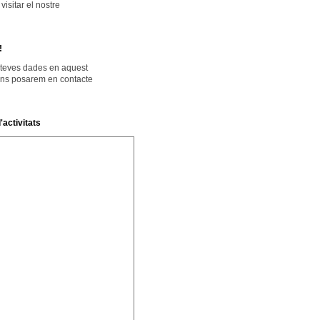
isitar el nostre
!
 teves dades en aquest
ens posarem en contacte
'activitats