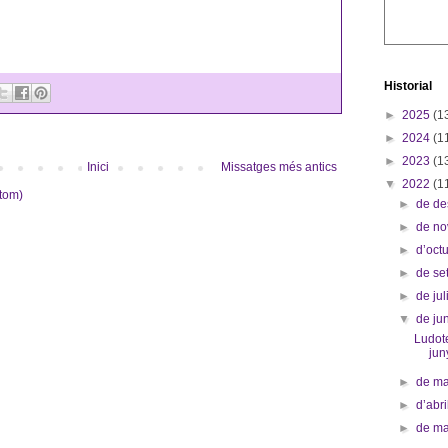
Historial
►
2025
(1
►
2024
(1
►
2023
(1
Inici
Missatges més antics
▼
2022
(1
tom)
►
de d
►
de n
►
d’oct
►
de s
►
de jul
▼
de ju
Ludot
jun
►
de m
►
d’abr
►
de m