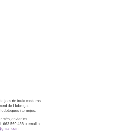
de jocs de taula moderns
ment de Llobregat.
ludoteques i tornejos.
er més, envian'ns
: 663 569 488 o email a
@gmail.com