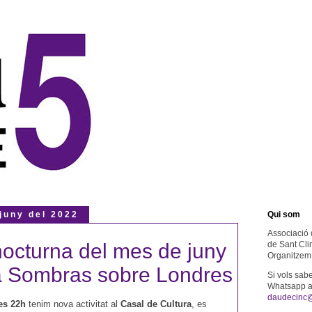
 juny del 2022
Qui som
Associació 
octurna del mes de juny
de Sant Cli
Organitzem 
a Sombras sobre Londres
Si vols sab
Whatsapp al
daudecinc
es 22h
tenim nova activitat al
Casal de Cultura
, es