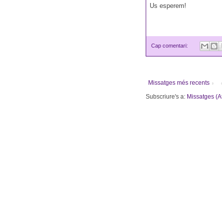
Us esperem!
Cap comentari:
Missatges més recents
Subscriure's a:
Missatges (A