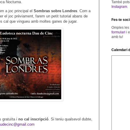
teca Nocturna.
També pots v
Instagram
.
m a joc principal el
Sombras sobre Londres
. Com a
er el joc prèviament, farem un petit tutorial abans de
Fes-te soci
s cal que vingueu amb moltes ganes de jugar.
Omples les
formulari
i 
amb tu!
Calendari d
 gratuïta i
no cal inscripció
. Si teniu qualsevol dubte,
audecinc@gmail.com