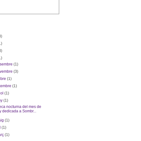
3)
1)
3)
1)
esembre
(1)
ovembre
(3)
ubre
(1)
etembre
(1)
iol
(1)
ny
(1)
eca nocturna del mes de
y dedicada a Sombr...
aig
(1)
il
(1)
arç
(1)