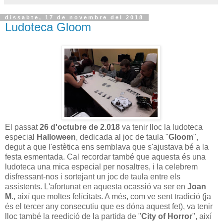
dissabte, 17 de novembre del 2018
Ludoteca Gloom
El passat
26 d'octubre de 2.018
va tenir lloc la ludoteca
especial
Halloween
, dedicada al joc de taula "
Gloom
",
degut a que l'estètica ens semblava que s'ajustava bé a la
festa esmentada. Cal recordar també que aquesta és una
ludoteca una mica especial per nosaltres, i la celebrem
disfressant-nos i sortejant un joc de taula entre els
assistents. L'afortunat en aquesta ocassió va ser en
Joan
M
., així que moltes felícitats. A més, com ve sent tradició (ja
és el tercer any consecutiu que es dóna aquest fet), va tenir
lloc també la reedició de la partida de "
City of Horror
", així