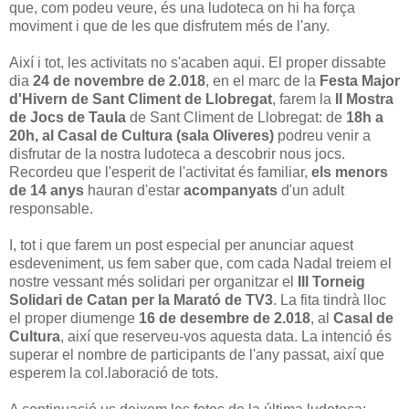
que, com podeu veure, és una ludoteca on hi ha força
moviment i que de les que disfrutem més de l'any.
Així i tot, les activitats no s'acaben aqui. El proper dissabte
dia
24 de novembre de 2.018
, en el marc de la
Festa Major
d'Hivern de Sant Climent de Llobregat
, farem la
II Mostra
de Jocs de Taula
de Sant Climent de Llobregat: de
18h a
20h, al Casal de Cultura (sala Oliveres)
podreu venir a
disfrutar de la nostra ludoteca a descobrir nous jocs.
Recordeu que l'esperit de l'activitat és familiar,
els menors
de 14 anys
hauran d'estar
acompanyats
d'un adult
responsable.
I, tot i que farem un post especial per anunciar aquest
esdeveniment, us fem saber que, com cada Nadal treiem el
nostre vessant més solidari per organitzar el
III Torneig
Solidari de Catan per la Marató de TV3
. La fita tindrà lloc
el proper diumenge
16 de desembre de 2.018
, al
Casal de
Cultura
, així que reserveu-vos aquesta data. La intenció és
superar el nombre de participants de l'any passat, així que
esperem la col.laboració de tots.