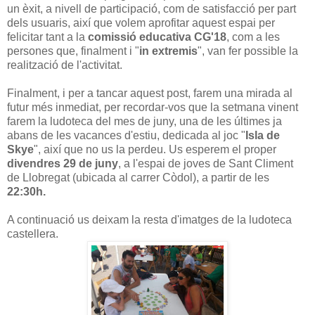
un èxit, a nivell de participació, com de satisfacció per part
dels usuaris, així que volem aprofitar aquest espai per
felicitar tant a la
comissió educativa CG'18
, com a les
persones que, finalment i "
in extremis
", van fer possible la
realització de l'activitat.
Finalment, i per a tancar aquest post, farem una mirada al
futur més inmediat, per recordar-vos que la setmana vinent
farem la ludoteca del mes de juny, una de les últimes ja
abans de les vacances d'estiu, dedicada al joc "
Isla de
Skye
", així que no us la perdeu. Us esperem el proper
divendres 29 de juny
, a l'espai de joves de Sant Climent
de Llobregat (ubicada al carrer Còdol), a partir de les
22:30h.
A continuació us deixam la resta d'imatges de la ludoteca
castellera.