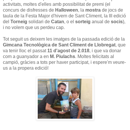
activitats, moltes d'elles amb possibilitat de premi (el
concurs de disfresses de
Halloween
, la
mostra
de jocs de
taula de la Festa Major d'hivern de Sant Climent, la III edició
del
Torneig
solidari de
Catan
, o el
sorteig
anual de
socis
),
i no volem que us perdeu cap.
Tot seguit us deixem les imatges de la passada edició de la
Gimcana Tecnològica de Sant Climent de Llobregat
, que
va tenir lloc el passat
11 d'agost de 2.018
, i que va donar
com a guanyador a en
M. Piulachs
. Moltes felicitats al
campió, gràcies a tots per haver participat, i espere'm veure-
us a la propera edició!