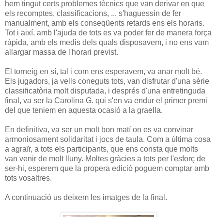
hem tingut certs problemes tècnics que van derivar en que
els recomptes, classificacions, ... s'haguessin de fer
manualment, amb els conseqüents retards ens els horaris.
Tot i així, amb l'ajuda de tots es va poder fer de manera força
ràpida, amb els medis dels quals disposavem, i no ens vam
allargar massa de l'horari previst.
El torneig en sí, tal i com ens esperavem, va anar molt bé.
Els jugadors, ja vells coneguts tots, van disfrutar d'una sèrie
classificatòria molt disputada, i després d'una entretinguda
final, va ser la Carolina G. qui s'en va endur el primer premi
del que teniem en aquesta ocasió a la graella.
En definitiva, va ser un molt bon matí on es va convinar
armoniosament solidaritat i jocs de taula. Com a última cosa
a agraïr, a tots els participants, que ens consta que molts
van venir de molt lluny. Moltes gràcies a tots per l'esforç de
ser-hi, esperem que la propera edició poguem comptar amb
tots vosaltres.
A continuació us deixem les imatges de la final.