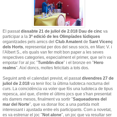
El passat
dissabte 21 de juliol de 2.018 Dau de cinc
va
participar a la
3ª edició de les Olimpíades lúdiques
organitzades pels amics del
Club Amatent
de
Sant Vicenç
dels Horts
, representat per dos del seus socis, en Marc V. i
l'Albert S., els quals van fer molt bon paper a les seves
respectives categories, especialment el primer, que se'n va
empotar l'or al joc "
Tumblin-dice
" i el bronze en "
Hero
realms
". Així doncs, moltes felicitats a tots dos.
Seguint amb el calendari previst, el passat
divendres 27 de
juliol de 2.018
va tenir lloc la última ludoteca nocturna del
curs. La coincidència va voler que fós una ludoteca de tipus
repesca, així que, d'entre el últims jocs que s'han presentat
els darrers mesos, finalment va sortir "
Saqueadores del
mar del Norte
", que va donar lloc a una partida molt
interessant i ajustada entre els participants. Com a novetat,
es va estrenar el joc "
Not alone
", un joc que va resultar ser