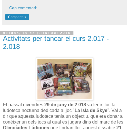
Cap comentari:
Comparteix
dilluns, 16 de juliol del 2018
Activitats per tancar el curs 2.017 -
2.018
El passat divendres
29 de juny de 2.018
va tenir lloc la
ludoteca nocturna dedicada al joc "
La Isla de Skye
". Val a
dir que aquesta ludoteca tenia un objectiu, que era donar a
conèixer un dels jocs al qual es jugarà dins del marc de les
Olimpíades Lúdiques
que tindran lloc aquest dissabte
21