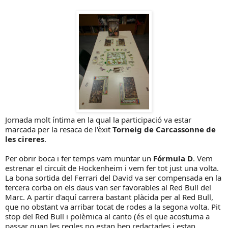
Jornada molt íntima en la qual la participació va estar
marcada per la resaca de l'èxit
Torneig de Carcassonne de
les cireres
.
Per obrir boca i fer temps vam muntar un
Fórmula D
. Vem
estrenar el circuït de Hockenheim i vem fer tot just una volta.
La bona sortida del Ferrari del David va ser compensada en la
tercera corba on els daus van ser favorables al Red Bull del
Marc. A partir d'aquí carrera bastant plàcida per al Red Bull,
que no obstant va arribar tocat de rodes a la segona volta. Pit
stop del Red Bull i polèmica al canto (és el que acostuma a
passar quan les regles no estan ben redactades i estan