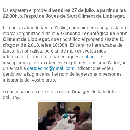
Us esperem el proper
divendres 27 de julio, a partir de les
22:30h
, a l'
espai de Joves de Sant Climent de Llobregat
.
I, ja per acabar de tancar l'estiu, comuniquem que ja està en
marxa l'organització de la
V Gimcana Tecnològica de Sant
Climent de Llobregat
, que tindrà lloc el proper dissabte
11
d'agost de 2.018, a les 18:30h
. Encara no hem acabat de
tancar la normativa, però si, de moment voleu més
informació, la podreu trobar en aquest
enllaç
. Les
inscripcions ja estan obertes, simplement ens heu d'adreçar
un e-mail a
daudecinc@gmail.com
indicant que voleu
participar a la gimcana, i el nom de la persona o persones
integrants del vostre grup.
A continuació us deixem la resta d'imatges de la ludoteca
del juny.