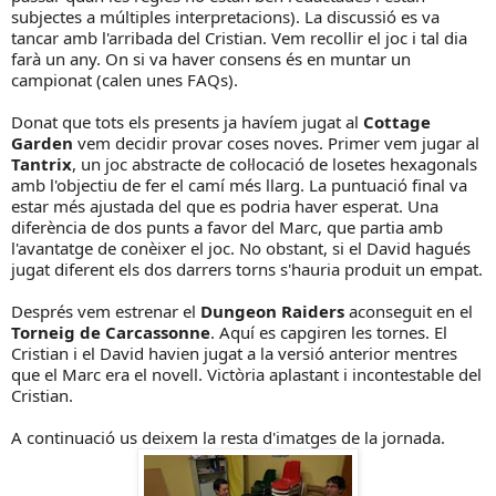
subjectes a múltiples interpretacions). La discussió es va
tancar amb l'arribada del Cristian. Vem recollir el joc i tal dia
farà un any. On si va haver consens és en muntar un
campionat (calen unes FAQs).
Donat que tots els presents ja havíem jugat al
Cottage
Garden
vem decidir provar coses noves. Primer vem jugar al
Tantrix
, un joc abstracte de col·locació de losetes hexagonals
amb l'objectiu de fer el camí més llarg. La puntuació final va
estar més ajustada del que es podria haver esperat. Una
diferència de dos punts a favor del Marc, que partia amb
l'avantatge de conèixer el joc. No obstant, si el David hagués
jugat diferent els dos darrers torns s'hauria produit un empat.
Després vem estrenar el
Dungeon Raiders
aconseguit en el
Torneig de Carcassonne
. Aquí es capgiren les tornes. El
Cristian i el David havien jugat a la versió anterior mentres
que el Marc era el novell. Victòria aplastant i incontestable del
Cristian.
A continuació us deixem la resta d'imatges de la jornada.