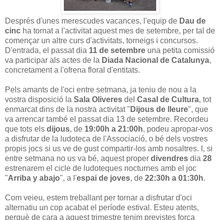
Després d'unes merescudes vacances, l'equip de
Dau de
cinc
ha tornat a l'activitat aquest mes de setembre, per tal de
començar un altre curs d'activitats, torneigs i concursos.
D'entrada, el passat dia
11 de setembre
una petita comissió
va participar als actes de la
Diada Nacional de Catalunya
,
concretament a l'ofrena floral d'entitats.
Pels amants de l'oci entre setmana, ja teniu de nou a la
vostra disposició la
Sala Oliveres
del
Casal de Cultura
, tot
enmarcat dins de la nostra activitat "
Dijous de lleure
", que
va arrencar també el passat dia 13 de setembre. Recordeu
que tots els
dijous
, de
19:00h a 21:00h
, podeu apropar-vos
a disfrutar de la ludoteca de l'Associació, o bé dels vostres
propis jocs si us ve de gust compartir-los amb nosaltres. I, si
entre setmana no us va bé, aquest proper
divendres
dia
28
estrenarem el cicle de ludoteques nocturnes amb el joc
"
Arriba y abajo
", a l'
espai de joves
, de
22:30h a 01:30h
.
Com veieu, estem treballant per tornar a disfrutar d'oci
alternatiu un cop acabat el període estival. Esteu atents,
perquè de cara a aquest trimestre tenim previstes força