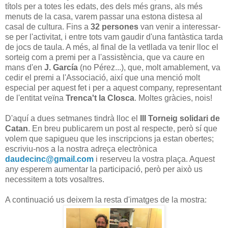
títols per a totes les edats, des dels més grans, als més
menuts de la casa, varem passar una estona distesa al
casal de cultura. Fins a
32 persones
van venir a interessar-
se per l'activitat, i entre tots vam gaudir d'una fantàstica tarda
de jocs de taula. A més, al final de la vetllada va tenir lloc el
sorteig com a premi per a l'assistència, que va caure en
mans d'en
J. García
(no Pérez...), que, molt amablement, va
cedir el premi a l'Associació, així que una menció molt
especial per aquest fet i per a aquest company, representant
de l'entitat veïna
Trenca't la Closca
. Moltes gràcies, nois!
D'aquí a dues setmanes tindrà lloc el
III Torneig solidari de
Catan
. En breu publicarem un post al respecte, però sí que
volem que sapigueu que les inscripcions ja estan obertes;
escriviu-nos a la nostra adreça electrònica
daudecinc@gmail.com
i reserveu la vostra plaça. Aquest
any esperem aumentar la participació, però per això us
necessitem a tots vosaltres.
A continuació us deixem la resta d'imatges de la mostra: