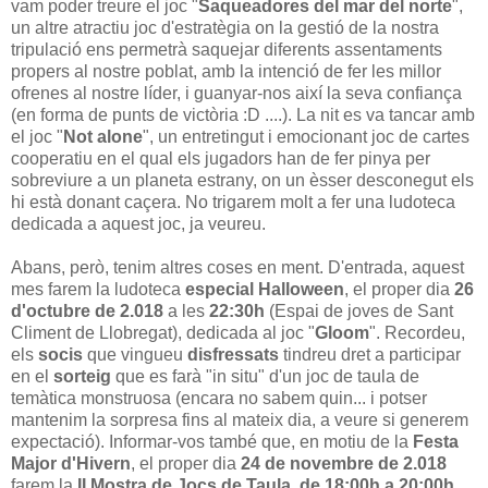
vam poder treure el joc "
Saqueadores del mar del norte
",
un altre atractiu joc d'estratègia on la gestió de la nostra
tripulació ens permetrà saquejar diferents assentaments
propers al nostre poblat, amb la intenció de fer les millor
ofrenes al nostre líder, i guanyar-nos així la seva confiança
(en forma de punts de victòria :D ....). La nit es va tancar amb
el joc "
Not alone
", un entretingut i emocionant joc de cartes
cooperatiu en el qual els jugadors han de fer pinya per
sobreviure a un planeta estrany, on un èsser desconegut els
hi està donant caçera. No trigarem molt a fer una ludoteca
dedicada a aquest joc, ja veureu.
Abans, però, tenim altres coses en ment. D'entrada, aquest
mes farem la ludoteca
especial Halloween
, el proper dia
26
d'octubre de 2.018
a les
22:30h
(Espai de joves de Sant
Climent de Llobregat), dedicada al joc "
Gloom
". Recordeu,
els
socis
que vingueu
disfressats
tindreu dret a participar
en el
sorteig
que es farà "in situ" d'un joc de taula de
temàtica monstruosa (encara no sabem quin... i potser
mantenim la sorpresa fins al mateix dia, a veure si generem
expectació). Informar-vos també que, en motiu de la
Festa
Major d'Hivern
, el proper dia
24 de novembre de 2.018
farem la
II Mostra de Jocs de Taula, de 18:00h a 20:00h