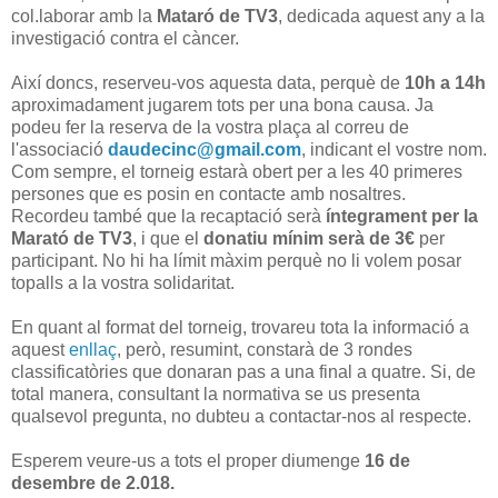
col.laborar amb la
Mataró de TV3
, dedicada aquest any a la
investigació contra el càncer.
Així doncs, reserveu-vos aquesta data, perquè de
10h a 14h
aproximadament jugarem tots per una bona causa. Ja
podeu fer la reserva de la vostra plaça al correu de
l'associació
daudecinc@gmail.com
, indicant el vostre nom.
Com sempre, el torneig estarà obert per a les 40 primeres
persones que es posin en contacte amb nosaltres.
Recordeu també que la recaptació serà
íntegrament per la
Marató de TV3
, i que el
donatiu mínim serà de 3€
per
participant. No hi ha límit màxim perquè no li volem posar
topalls a la vostra solidaritat.
En quant al format del torneig, trovareu tota la informació a
aquest
enllaç
, però, resumint, constarà de 3 rondes
classificatòries que donaran pas a una final a quatre. Si, de
total manera, consultant la normativa se us presenta
qualsevol pregunta, no dubteu a contactar-nos al respecte.
Esperem veure-us a tots el proper diumenge
16 de
desembre de 2.018.