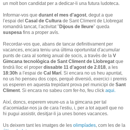
un molt bon candidat per a dedicar-li una futura ludoteca.
Informar-vos que
durant el mes d'agost
, degut a que
l'espai del
Casal de Cultura
de Sant Climent de Llobregat
romandrà tancat, l'activitat "
Dijous de lleure
" queda
suspesa
fins a proper avís.
Recordar-vos que, abans de tancar definitivament per
vacances, encara teniu una última oportunitat d'acumular
punts de cara al sorteig anual de socis, a travès de la
V
Gimcana tecnològica de Sant Climent de Llobregat
que
tindrà lloc el proper
dissabte 11 d'agost de 2.018
, a les
18:30h
a l'espai de
Cal Marí
. Si encara no us heu apuntat,
no us ho penseu dos cops, perquè diversió, exercici i premis
us esperen en aquesta trepidant prova pel municipi de
Sant
Climent
. Si encara no sabeu com fer-ho, feu click
aqui.
Així, doncs, esperem veure-us a la gimcana per tal
d'acomiadar-nos ja de cara l'estiu, i, per a tot aquell que no
hi pugui assistir, desitjar-li ja unes bones vacances.
Us deixem tant les imatges de les
olimpíades
, com les de la