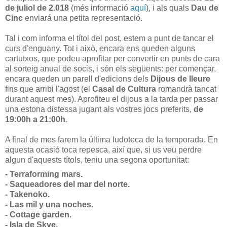
de juliol de 2.018
(més informació
aquí
), i als quals
Dau de
Cinc
enviará una petita representació.
Tal i com informa el títol del post, estem a punt de tancar el
curs d'enguany. Tot i això, encara ens queden alguns
cartutxos, que podeu aprofitar per convertir en punts de cara
al sorteig anual de socis, i són els següents: per començar,
encara queden un parell d'edicions dels
Dijous de lleure
fins que arribi l'agost (el
Casal de Cultura
romandrà tancat
durant aquest mes). Aprofiteu el dijous a la tarda per passar
una estona distessa jugant als vostres jocs preferits,
de
19:00h a 21:00h
.
A final de mes farem la última ludoteca de la temporada. En
aquesta ocasió toca repesca, així que, si us veu perdre
algun d'aquests títols, teniu una segona oportunitat:
- Terraforming mars.
- Saqueadores del mar del norte.
- Takenoko.
- Las mil y una noches.
- Cottage garden.
- Isla de Skye.