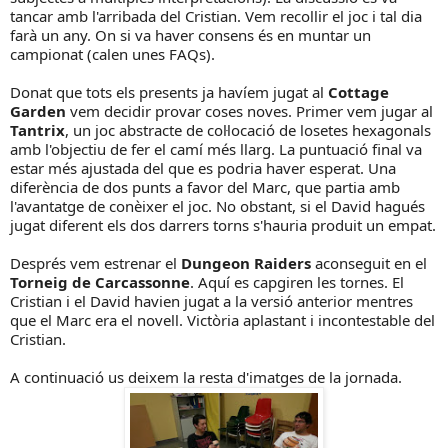
tancar amb l'arribada del Cristian. Vem recollir el joc i tal dia
farà un any. On si va haver consens és en muntar un
campionat (calen unes FAQs).
Donat que tots els presents ja havíem jugat al
Cottage
Garden
vem decidir provar coses noves. Primer vem jugar al
Tantrix
, un joc abstracte de col·locació de losetes hexagonals
amb l'objectiu de fer el camí més llarg. La puntuació final va
estar més ajustada del que es podria haver esperat. Una
diferència de dos punts a favor del Marc, que partia amb
l'avantatge de conèixer el joc. No obstant, si el David hagués
jugat diferent els dos darrers torns s'hauria produit un empat.
Després vem estrenar el
Dungeon Raiders
aconseguit en el
Torneig de Carcassonne
. Aquí es capgiren les tornes. El
Cristian i el David havien jugat a la versió anterior mentres
que el Marc era el novell. Victòria aplastant i incontestable del
Cristian.
A continuació us deixem la resta d'imatges de la jornada.