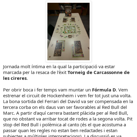
Jornada molt íntima en la qual la participació va estar
marcada per la resaca de l'èxit
Torneig de Carcassonne de
les cireres
.
Per obrir boca i fer temps vam muntar un
Fórmula D
. Vem
estrenar el circuït de Hockenheim i vem fer tot just una volta.
La bona sortida del Ferrari del David va ser compensada en la
tercera corba on els daus van ser favorables al Red Bull del
Marc. A partir d'aquí carrera bastant plàcida per al Red Bull,
que no obstant va arribar tocat de rodes a la segona volta. Pit
stop del Red Bull i polèmica al canto (és el que acostuma a
passar quan les regles no estan ben redactades i estan
subjectes a múltiples interpretacions). La discussió es va