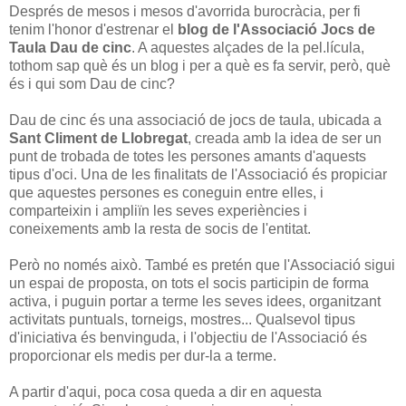
Després de mesos i mesos d'avorrida burocràcia, per fi
tenim l'honor d'estrenar el
blog de l'Associació Jocs de
Taula Dau de cinc
. A aquestes alçades de la pel.lícula,
tothom sap què és un blog i per a què es fa servir, però, què
és i qui som Dau de cinc?
Dau de cinc és una associació de jocs de taula, ubicada a
Sant Climent de Llobregat
, creada amb la idea de ser un
punt de trobada de totes les persones amants d'aquests
tipus d'oci. Una de les finalitats de l'Associació és propiciar
que aquestes persones es coneguin entre elles, i
comparteixin i ampliïn les seves experiències i
coneixements amb la resta de socis de l'entitat.
Però no només això. També es pretén que l'Associació sigui
un espai de proposta, on tots el socis participin de forma
activa, i puguin portar a terme les seves idees, organitzant
activitats puntuals, torneigs, mostres... Qualsevol tipus
d'iniciativa és benvinguda, i l'objectiu de l'Associació és
proporcionar els medis per dur-la a terme.
A partir d'aqui, poca cosa queda a dir en aquesta