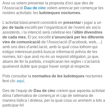
Avui us volem presentar la proposta d'oci que des de
l'Associació
Dau de cinc
volem arrencar per començar les
nostres activitats: les
ludoteques nocturnes.
L'activitat bàsicament consistirà en
presentar
i jugar a un
joc de taula
escollit per l'organització de l'event als socis
assistents, i la intenció serà celebrar-les l'
últim divendres
de cada mes
. El joc escollit
s'anunciarà per les diferents
vies de comunicació
de l'Associació (Facebook, web, ...)
amb uns dies d'antel.lació, amb la qual cosa tothom qui
estigui interessat podrà buscar informació prèvia de les
normes, tot i que això no és un requisit obligatori, ja que,
abans de fer la partida, s'explicaran les regles i s'aclarirà
qualsevol dubte que pugui haver sorgit al respecte.
Pots consultar la
normativa de les ludoteques
nocturnes
fent clic
aquí
.
Des de l'equip de
Dau de cinc
creiem que aquesta activitat
dóna l'alternativa de començar el cap de setmana de
manera lúdica i distesa, per la qual cosa us animem a tots a
participar-hi!