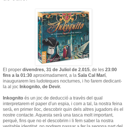
El proper
divendres, 31 de Juliol de 2.015
, de les
23:00
fins a la 01:30
aproximadament, a la
Sala Cal Marí
,
inaugurarem les ludoteques nocturnes, i ho farem dedicant-
la al joc
Inkognito, de Devir.
Inkognito
és un joc de deducció a travès del qual
interpretarem el paper d'un espia, i com a tal, la nostra feina
serà, en primer lloc, descobrir quin dels altres jugadors és el
nostre contacte. Aquesta serà una tasca molt important,
perquè, fins que no el descobrim i li fem saber la nostra
veritable identitat, no podrem passar a fer la segona part del