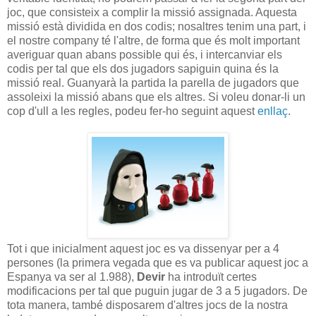
joc, que consisteix a complir la missió assignada. Aquesta
missió està dividida en dos codis; nosaltres tenim una part, i
el nostre company té l'altre, de forma que és molt important
averiguar quan abans possible qui és, i intercanviar els
codis per tal que els dos jugadors sapiguin quina és la
missió real. Guanyarà la partida la parella de jugadors que
assoleixi la missió abans que els altres. Si voleu donar-li un
cop d'ull a les regles, podeu fer-ho seguint aquest
enllaç
.
Tot i que inicialment aquest joc es va dissenyar per a 4
persones (la primera vegada que es va publicar aquest joc a
Espanya va ser al 1.988),
Devir
ha introduït certes
modificacions per tal que puguin jugar de 3 a 5 jugadors. De
tota manera, també disposarem d'altres jocs de la nostra