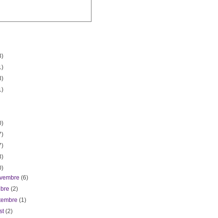
3)
1)
3)
1)
0)
7)
7)
3)
0)
ovembre
(6)
ubre
(2)
etembre
(1)
st
(2)