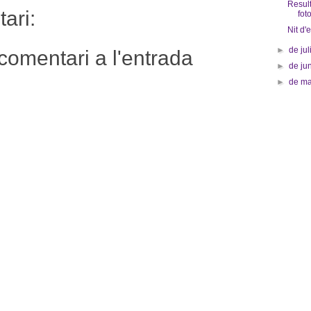
Result
ari:
fot
Nit d'
►
de jul
comentari a l'entrada
►
de ju
►
de m