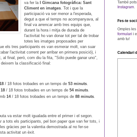
També pots v
va fer la
I Gimcana fotogràfica: Sant
Instagram
.
Climent en imatges
. Tot i que la
participació va ser menor a l'esperada,
degut a que el temps no acompanyava, al
Fes-te soci
final va arrencar amb tres equips que,
Omples les
durant la hora i mitja de durada de
formulari
i 
l'activitat ho van donar tot per tal de trobar
amb tu!
totes les imatges proposades per
 que els tres participants es van esmerar molt, van suar
bar l'activitat corrent per arribar en primera posició), i
Calendari d
 al final, però, com diu la fita, "Sólo puede ganar uno",
deixem la classificació final:
18
/ 18 fotos trobades en un temps de
53 minuts
.
b
18
/ 18 fotos trobades en un temps de
54 minuts
.
amb
14
/ 18 fotos trobades en un temps de
88 minuts
.
ta va estar molt igualada entre el primer i el segon.
 a tots els participants, pel bon paper que van fer tots, i
 les gràcies per la valentia demostrada al no fer-se
sta activitat un èxit.