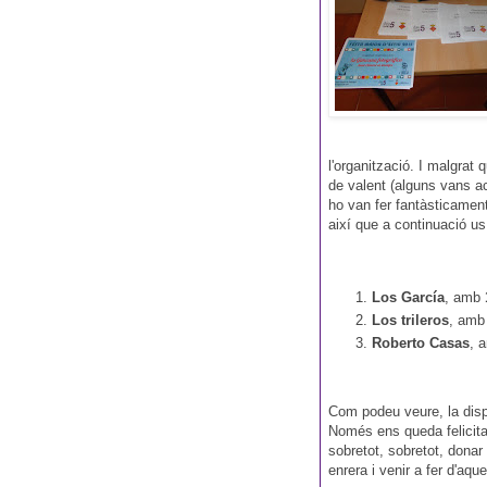
l'organització. I malgrat
de valent (alguns vans aca
ho van fer fantàsticament,
així que a continuació us 
Los García
, amb
Los trileros
, am
Roberto Casas
, 
Com podeu veure, la dispu
Només ens queda felicitar
sobretot, sobretot, donar
enrera i venir a fer d'aque