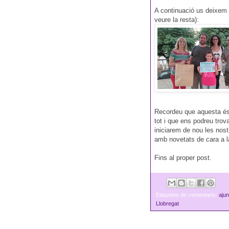
A continuació us deixem le
veure la resta):
Recordeu que aquesta és 
tot i que ens podreu trov
iniciarem de nou les nost
amb novetats de cara a l
Fins al proper post.
Etiquetes de comentaris:
aju
Llobregat