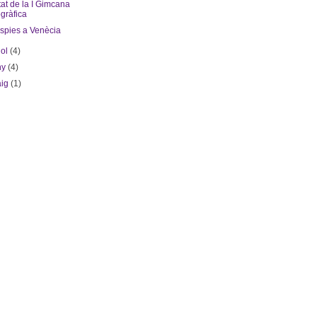
at de la I Gimcana
ogràfica
espies a Venècia
iol
(4)
ny
(4)
aig
(1)