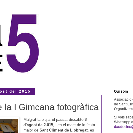
ost del 2015
Qui som
Associació 
e la I Gimcana fotogràfica
de Sant Cli
Organitzem 
Si vols sab
Malgrat la pluja, el passat dissabte
8
Whatsapp al
d'agost de 2.015
, i en el marc de la festa
daudecinc
major de
Sant Climent de Llobregat
, es