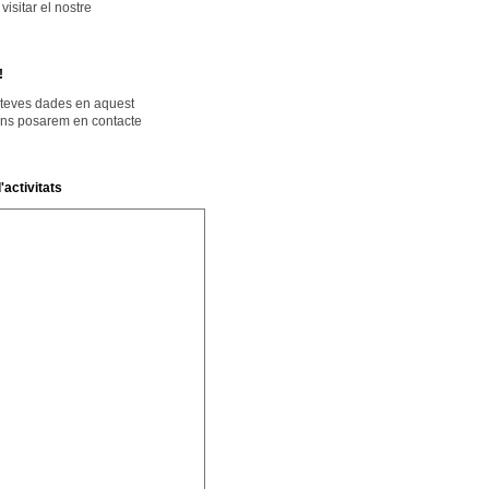
isitar el nostre
!
 teves dades en aquest
ens posarem en contacte
'activitats