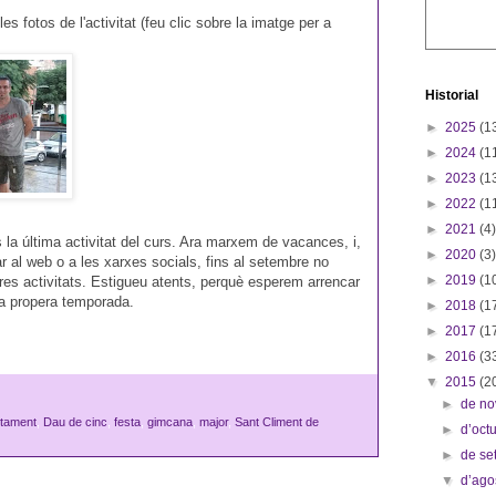
s fotos de l'activitat (feu clic sobre la imatge per a
Historial
►
2025
(1
►
2024
(1
►
2023
(1
►
2022
(1
►
2021
(4)
la última activitat del curs. Ara marxem de vacances, i,
►
2020
(3)
ar al web o a les xarxes socials, fins al setembre no
►
2019
(1
res activitats. Estigueu atents, perquè esperem arrencar
a propera temporada.
►
2018
(1
►
2017
(1
►
2016
(3
▼
2015
(2
►
de n
ntament
,
Dau de cinc
,
festa
,
gimcana
,
major
,
Sant Climent de
►
d’oct
►
de s
▼
d’ago