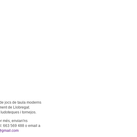
de jocs de taula moderns
ment de Llobregat.
ludoteques i tornejos.
er més, envian'ns
: 663 569 488 o email a
@gmail.com