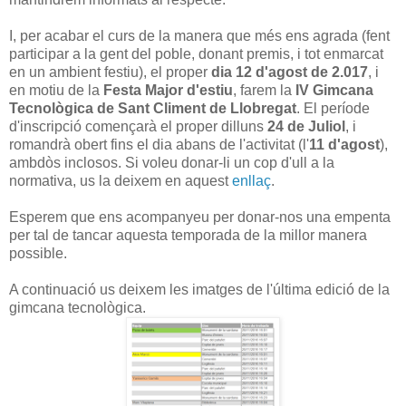
I, per acabar el curs de la manera que més ens agrada (fent
participar a la gent del poble, donant premis, i tot enmarcat
en un ambient festiu), el proper
dia 12 d'agost de 2.017
, i
en motiu de la
Festa Major d'estiu
, farem la
IV Gimcana
Tecnològica de Sant Climent de Llobregat
. El període
d'inscripció començarà el proper dilluns
24 de Juliol
, i
romandrà obert fins el dia abans de l'activitat (l'
11 d'agost
),
ambdòs inclosos. Si voleu donar-li un cop d'ull a la
normativa, us la deixem en aquest
enllaç
.
Esperem que ens acompanyeu per donar-nos una empenta
per tal de tancar aquesta temporada de la millor manera
possible.
A continuació us deixem les imatges de l'última edició de la
gimcana tecnològica.