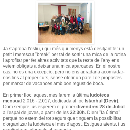
Ja s'apropa l'estiu, i qui més qui menys està desitjant fer un
petit i merescut "break" per tal de sortir una mica de la rutina
i aprofitar per fer altres activitats que la resta de l'any ens
veiem obligats a deixar una mica aparcades. En el nostre
cas, no és una excepció, però no ens agradaria acomiadar-
nos fins al proper curs, sense oferir un parell de propostes
per marxar de vacances amb bon regust de boca.
En primer lloc, aquest mes farem la última
ludoteca
mensual
2.016 - 2.017, dedicada al joc
Istanbul (Devir)
.
Com sempre, us esperem el proper
divendres 28 de Juliol
a l'espai de joves, a partir de les
22:30h
. Diem "la última"
perquè no estem del tot segurs que tinguem la possibilitat
d'organitzar la ludoteca el mes d'agost. Estigueu atents, i us
mantindrem informats al respecte.