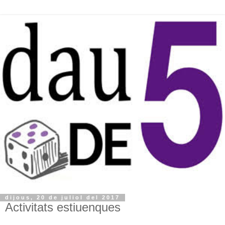
dijous, 20 de juliol del 2017
Activitats estiuenques