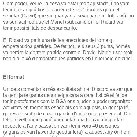
Com podeu veure, la cosa va estar molt ajustada, i no vam
tenir un campió fins la darrera de les 5 rondes quan el
senglar (David) que va guanyar la seva partida. Tot i això, no
va ser fàcil, perquè el Manel (subcampió) i el Ricard van
tenir possibilitats de desbancar-lo.
El Ricard va patir una de les anècdotes del torneig,
empatant dos partides. De fet, tot i els seus 3 punts, només
va perdre la darrera partida contra el David. No deu ser molt
habitual això d'empatar dues partides en un torneig de cinc..
El format
Un dels comentaris més escoltats ahir al Discord va ser que
la gent ja té ganes de torneigs cara a cara, i si bé el fet de
tenir plataformes com la BGA ens ajuden a poder organitzar
activitats en moments especials com aquests, la gent ja té
ganes de sortir de casa i gaudir d'un torneig presencial. De
fet, a nivell participació vam notar una baixada important
respecte a l'any passat on vam tenir vora 40 persones
(alguns es van haver de quedar fora), a aquest any on hem