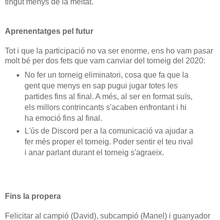
tingut menys de la meitat.
Aprenentatges pel futur
Tot i que la participació no va ser enorme, ens ho vam pasar
molt bé per dos fets que vam canviar del torneig del 2020:
No fer un torneig eliminatori, cosa que fa que la
gent que menys en sap pugui jugar totes les
partides fins al final. A més, al ser en format suïs,
els millors contrincants s'acaben enfrontant i hi
ha emoció fins al final.
L'ús de Discord per a la comunicació va ajudar a
fer més proper el torneig. Poder sentir el teu rival
i anar parlant durant el torneig s'agraeix.
Fins la propera
Felicitar al campió (David), subcampió (Manel) i guanyador