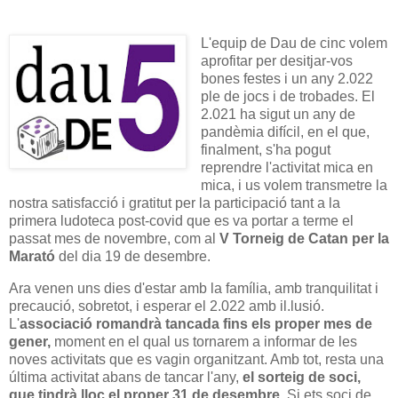
L'equip de Dau de cinc volem
aprofitar per desitjar-vos
bones festes i un any 2.022
ple de jocs i de trobades. El
2.021 ha sigut un any de
pandèmia difícil, en el que,
finalment, s'ha pogut
reprendre l'activitat mica en
mica, i us volem transmetre la
nostra satisfacció i gratitut per la participació tant a la
primera ludoteca post-covid que es va portar a terme el
passat mes de novembre, com al
V Torneig de Catan per la
Marató
del dia 19 de desembre.
Ara venen uns dies d'estar amb la família, amb tranquilitat i
precaució, sobretot, i esperar el 2.022 amb il.lusió.
L'
associació romandrà tancada fins els proper mes de
gener,
moment en el qual us tornarem a informar de les
noves activitats que es vagin organitzant. Amb tot, resta una
última activitat abans de tancar l'any,
el sorteig de soci,
que tindrà lloc el proper 31 de desembre
. Si ets soci de