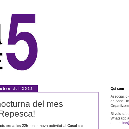
tubre del 2022
Qui som
Associació 
octurna del mes
de Sant Cli
Organitzem 
 Repesca!
Si vols sab
Whatsapp al
daudecinc
ctubre a les 22h
tenim nova activitat al
Casal de