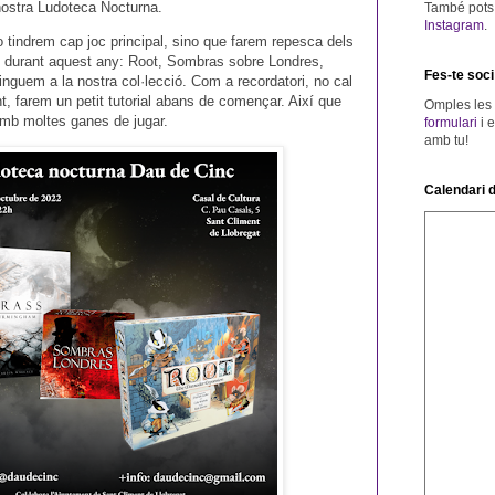
 nostra Ludoteca Nocturna.
També pots v
Instagram
.
 tindrem cap joc principal, sino que farem repesca dels
t durant aquest any: Root, Sombras sobre Londres,
Fes-te soci
tinguem a la nostra col·lecció. Com a recordatori, no cal
t, farem un petit tutorial abans de començar. Així que
Omples les
mb moltes ganes de jugar.
formulari
i 
amb tu!
Calendari d