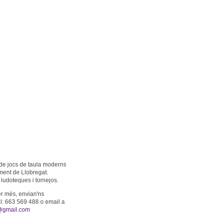
de jocs de taula moderns
ment de Llobregat.
ludoteques i tornejos.
er més, envian'ns
: 663 569 488 o email a
@gmail.com