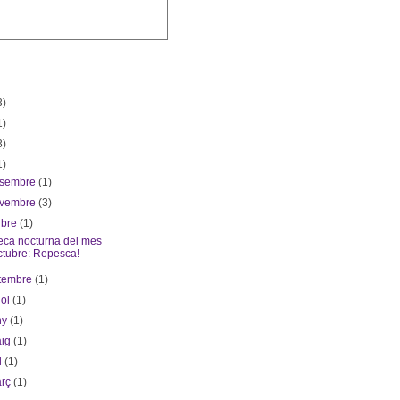
3)
1)
3)
1)
esembre
(1)
ovembre
(3)
ubre
(1)
eca nocturna del mes
ctubre: Repesca!
etembre
(1)
iol
(1)
ny
(1)
aig
(1)
il
(1)
arç
(1)