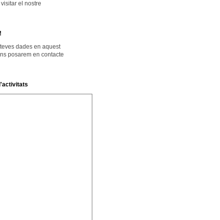
isitar el nostre
!
 teves dades en aquest
ens posarem en contacte
'activitats