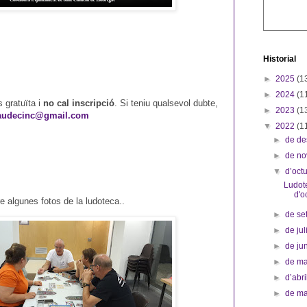
Historial
►
2025
(1
►
2024
(1
 gratuïta i
no cal inscripció
. Si teniu qualsevol dubte,
►
2023
(1
audecinc@gmail.com
▼
2022
(1
►
de d
►
de n
▼
d’oct
Ludot
d'o
e algunes fotos de la ludoteca..
►
de s
►
de jul
►
de ju
►
de m
►
d’abr
►
de m